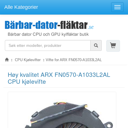
Alle Kategorier
Navig
CPU Kjølevifter
Vifte for ARX FN0570-A1033L2AL
Høy kvalitet ARX FN0570-A1033L2AL
CPU kjølevifte