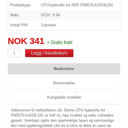
Produkttype:
CPU-kjølevifte for ARX FN0570-A1033L2AL
Makt:
DC5V, 0.5A
Antall PIN:
3-pinners
NOK 341
+ Gratis frakt
Beskrivelse
Reservedeler
Kompatible modeller
Velkommen til nettbutikken vår. Denne CPU kjølevifte for
FN0570-A1033L2AL er helt ny, høy kvalitet og seks måneders
garanti. Vennligst sjekk den opprinnelige fanen og sammenlign
den med oppføringsbildet vårt for å sikre at dette er varen du