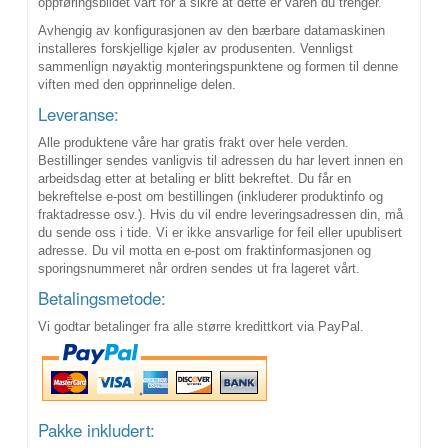
oppføringsbildet vårt for å sikre at dette er varen du trenger.
Avhengig av konfigurasjonen av den bærbare datamaskinen
installeres forskjellige kjøler av produsenten. Vennligst
sammenlign nøyaktig monteringspunktene og formen til denne
viften med den opprinnelige delen.
Leveranse:
Alle produktene våre har gratis frakt over hele verden.
Bestillinger sendes vanligvis til adressen du har levert innen en
arbeidsdag etter at betaling er blitt bekreftet. Du får en
bekreftelse e-post om bestillingen (inkluderer produktinfo og
fraktadresse osv.). Hvis du vil endre leveringsadressen din, må
du sende oss i tide. Vi er ikke ansvarlige for feil eller upublisert
adresse. Du vil motta en e-post om fraktinformasjonen og
sporingsnummeret når ordren sendes ut fra lageret vårt.
Betalingsmetode:
Vi godtar betalinger fra alle større kredittkort via PayPal.
Pakke inkludert: