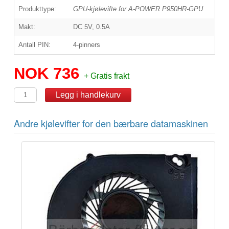
Produkttype:
GPU-kjølevifte for A-POWER P950HR-GPU
Makt:
DC 5V, 0.5A
Antall PIN:
4-pinners
NOK 736
+ Gratis frakt
Andre kjølevifter for den bærbare datamaskinen