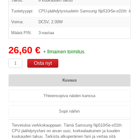
Takuu:
6 kuukauden takuu
Tuotetyyppi:
CPU-jäähdytystuuletin Samsung Np510r5e-s01th: lle
Voima:
DC5V, 2.00W
Määrä PIN:
3-nastaa
26,60 €
+ Ilmainen toimitus
Kuvaus
Yhteensopiva näiden kanssa
Sopii näihin
Tervetuloa verkkokauppaan. Tämä Samsung Np510r5e-s01th
CPU jäähdytysfani on aivan uusi, korkealaatuinen ja kuuden
kuukauden takuu. Tarkista alkuperäinen fani ja vertaa sitä