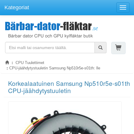
Kategoriat
Navigo
CPU Tuulettimet
CPU-jäähdytystuuletin Samsung Np510r5e-s01th: lle
Korkealaatuinen Samsung Np510r5e-s01th
CPU-jäähdytystuuletin