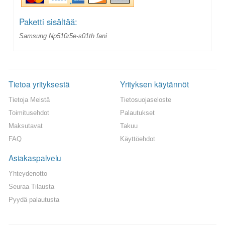
Paketti sisältää:
Samsung Np510r5e-s01th fani
Tietoa yrityksestä
Yrityksen käytännöt
Tietoja Meistä
Tietosuojaseloste
Toimitusehdot
Palautukset
Maksutavat
Takuu
FAQ
Käyttöehdot
Asiakaspalvelu
Yhteydenotto
Seuraa Tilausta
Pyydä palautusta