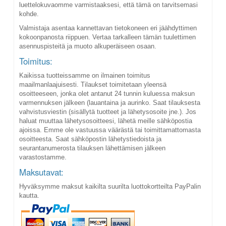
luettelokuvaomme varmistaaksesi, että tämä on tarvitsemasi
kohde.
Valmistaja asentaa kannettavan tietokoneen eri jäähdyttimen
kokoonpanosta riippuen. Vertaa tarkalleen tämän tuulettimen
asennuspisteitä ja muoto alkuperäiseen osaan.
Toimitus:
Kaikissa tuotteissamme on ilmainen toimitus
maailmanlaajuisesti. Tilaukset toimitetaan yleensä
osoitteeseen, jonka olet antanut 24 tunnin kuluessa maksun
varmennuksen jälkeen (lauantaina ja aurinko. Saat tilauksesta
vahvistusviestin (sisällytä tuotteet ja lähetysosoite jne.). Jos
haluat muuttaa lähetysosoitteesi, lähetä meille sähköpostia
ajoissa. Emme ole vastuussa väärästä tai toimittamattomasta
osoitteesta. Saat sähköpostin lähetystiedoista ja
seurantanumerosta tilauksen lähettämisen jälkeen
varastostamme.
Maksutavat:
Hyväksymme maksut kaikilta suurilta luottokortteilta PayPalin
kautta.