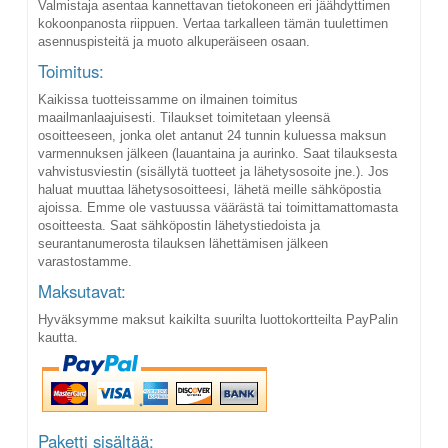
Valmistaja asentaa kannettavan tietokoneen eri jäähdyttimen
kokoonpanosta riippuen. Vertaa tarkalleen tämän tuulettimen
asennuspisteitä ja muoto alkuperäiseen osaan.
Toimitus:
Kaikissa tuotteissamme on ilmainen toimitus
maailmanlaajuisesti. Tilaukset toimitetaan yleensä
osoitteeseen, jonka olet antanut 24 tunnin kuluessa maksun
varmennuksen jälkeen (lauantaina ja aurinko. Saat tilauksesta
vahvistusviestin (sisällytä tuotteet ja lähetysosoite jne.). Jos
haluat muuttaa lähetysosoitteesi, lähetä meille sähköpostia
ajoissa. Emme ole vastuussa väärästä tai toimittamattomasta
osoitteesta. Saat sähköpostin lähetystiedoista ja
seurantanumerosta tilauksen lähettämisen jälkeen
varastostamme.
Maksutavat:
Hyväksymme maksut kaikilta suurilta luottokortteilta PayPalin
kautta.
Paketti sisältää: