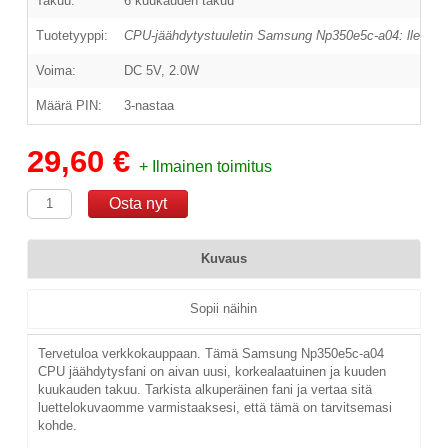
Takuu:
6 kuukauden takuu
Tuotetyyppi:
CPU-jäähdytystuuletin Samsung Np350e5c-a04: lle
Voima:
DC 5V, 2.0W
Määrä PIN:
3-nastaa
29,60 €
+ Ilmainen toimitus
Kuvaus
Sopii näihin
Tervetuloa verkkokauppaan. Tämä Samsung Np350e5c-a04
CPU jäähdytysfani on aivan uusi, korkealaatuinen ja kuuden
kuukauden takuu. Tarkista alkuperäinen fani ja vertaa sitä
luettelokuvaomme varmistaaksesi, että tämä on tarvitsemasi
kohde.