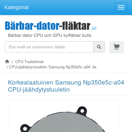
Kategoriat
Navigo
CPU Tuulettimet
CPU-jäähdytystuuletin Samsung Np350e5c-a04: lle
Korkealaatuinen Samsung Np350e5c-a04
CPU-jäähdytystuuletin