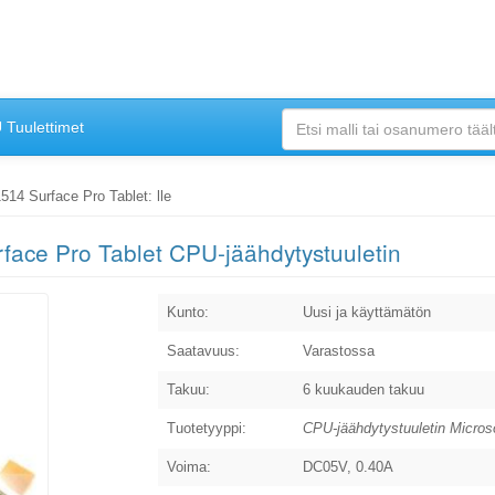
Tuulettimet
514 Surface Pro Tablet: lle
face Pro Tablet CPU-jäähdytystuuletin
Kunto:
Uusi ja käyttämätön
Saatavuus:
Varastossa
Takuu:
6 kuukauden takuu
Tuotetyyppi:
CPU-jäähdytystuuletin Microso
Voima:
DC05V, 0.40A