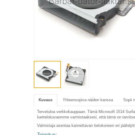
Kuvaus
Yhteensopiva näiden kanssa
Sopii 
Tervetuloa verkkokauppaan. Tämä Microsoft 1514 Surface
luettelokuvaomme varmistaaksesi, että tämä on tarvits
Valmistaja asentaa kannettavan tietokoneen eri jäähdyt
Toimitus: