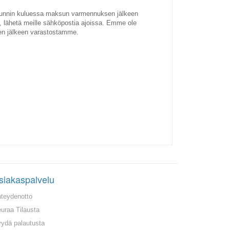
4 tunnin kuluessa maksun varmennuksen jälkeen
si, lähetä meille sähköpostia ajoissa. Emme ole
sen jälkeen varastostamme.
siakaspalvelu
teydenotto
uraa Tilausta
ydä palautusta