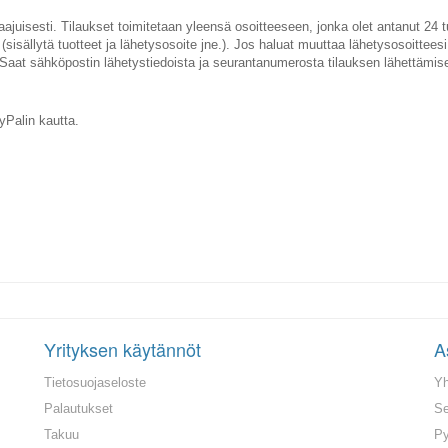
ajuisesti. Tilaukset toimitetaan yleensä osoitteeseen, jonka olet antanut 2
 (sisällytä tuotteet ja lähetysosoite jne.). Jos haluat muuttaa lähetysosoittee
 Saat sähköpostin lähetystiedoista ja seurantanumerosta tilauksen lähettämi
yPalin kautta.
Yrityksen käytännöt
A
Tietosuojaseloste
Yh
Palautukset
Se
Takuu
Py