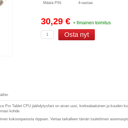
Määrä PIN:
4-nastaa
30,29 €
+ Ilmainen toimitus
näihin
 Pro Tablet CPU jäähdytysfani on aivan uusi, korkealaatuinen ja kuuden kuuk
emasi kohde.
timen kokoonpanosta riippuen. Vertaa tarkalleen tämän tuulettimen asennuspi