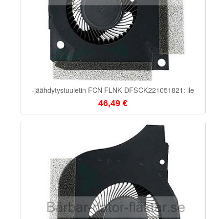
-jäähdytystuuletin FCN FLNK DFSCK221051821: lle
46,49 €