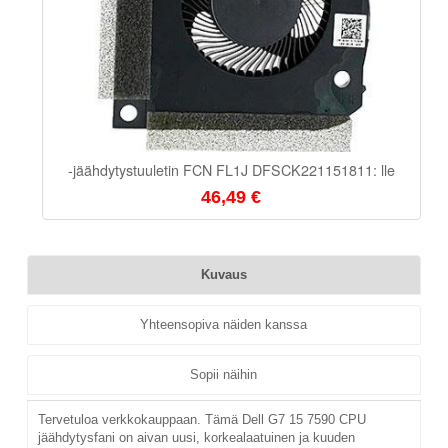
-jäähdytystuuletin FCN FL1J DFSCK221151811: lle
46,49 €
Kuvaus
Yhteensopiva näiden kanssa
Sopii näihin
Tervetuloa verkkokauppaan. Tämä Dell G7 15 7590 CPU
jäähdytysfani on aivan uusi, korkealaatuinen ja kuuden