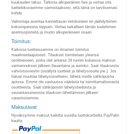
kuukauden takuu. Tarkista alkuperäinen fani ja vertaa sitä
luettelokuvaomme varmistaaksesi, että tämä on tarvitsemasi
kohde.
Valmistaja asentaa kannettavan tietokoneen eri jäähdyttimen
kokoonpanosta riippuen. Vertaa tarkalleen tämän tuulettimen
asennuspisteitä ja muoto alkuperäiseen osaan.
Toimitus:
Kaikissa tuotteissamme on ilmainen toimitus
maailmanlaajuisesti. Tilaukset toimitetaan yleensä
osoitteeseen, jonka olet antanut 24 tunnin kuluessa maksun
varmennuksen jälkeen (lauantaina ja aurinko. Saat tilauksesta
vahvistusviestin (sisällytä tuotteet ja lähetysosoite jne.). Jos
haluat muuttaa lähetysosoitteesi, lähetä meille sähköpostia
ajoissa. Emme ole vastuussa väärästä tai toimittamattomasta
osoitteesta. Saat sähköpostin lähetystiedoista ja
seurantanumerosta tilauksen lähettämisen jälkeen
varastostamme.
Maksutavat:
Hyväksymme maksut kaikilta suurilta luottokortteilta PayPalin
kautta.