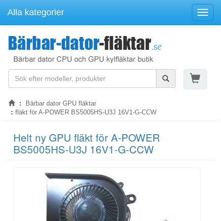
Alla kategorier
Navige
Bärbar dator GPU fläktar
fläkt för A-POWER BS5005HS-U3J 16V1-G-CCW
Helt ny GPU fläkt för A-POWER
BS5005HS-U3J 16V1-G-CCW