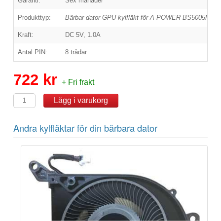
Garanti:
Sex månader
Produkttyp:
Bärbar dator GPU kylfläkt för A-POWER BS5005HS
Kraft:
DC 5V, 1.0A
Antal PIN:
8 trådar
722 kr
+ Fri frakt
Andra kylfläktar för din bärbara dator